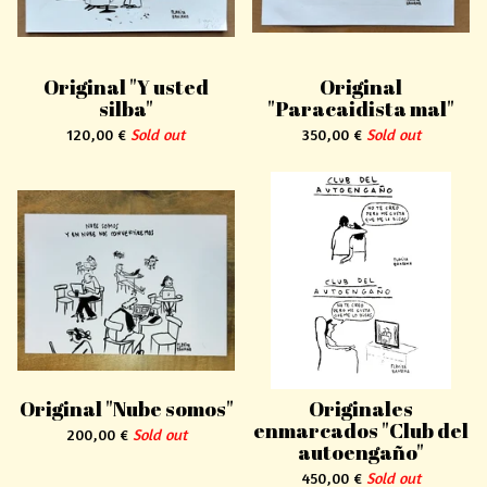
Original "Y usted
Original
silba"
"Paracaidista mal"
120,00
€
Sold out
350,00
€
Sold out
Original "Nube somos"
Originales
enmarcados "Club del
200,00
€
Sold out
autoengaño"
450,00
€
Sold out