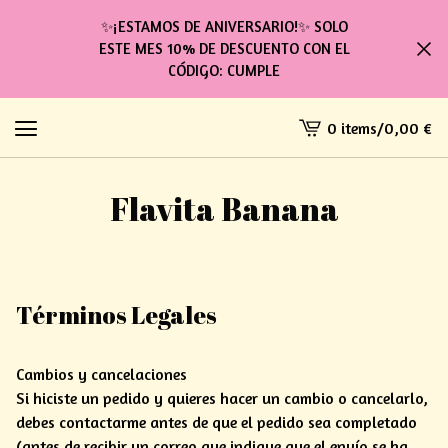
✨¡ESTAMOS DE ANIVERSARIO!✨ SOLO
ESTE MES 10% DE DESCUENTO CON EL
CÓDIGO: CUMPLE
0 items
/
0,00
€
View
cart
-
Flavita Banana
Términos Legales
Cambios y cancelaciones
Si hiciste un pedido y quieres hacer un cambio o cancelarlo,
debes contactarme antes de que el pedido sea completado
(antes de recibir un correo que indique que el envío se ha