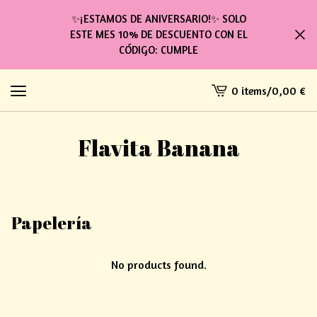
✨¡ESTAMOS DE ANIVERSARIO!✨ SOLO
ESTE MES 10% DE DESCUENTO CON EL
CÓDIGO: CUMPLE
0 items
/
0,00
€
View
cart
-
Flavita Banana
Papelería
No products found.