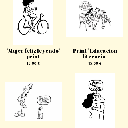
"Mujer feliz leyendo"
Print "Educación
print
literaria"
15,00
€
15,00
€