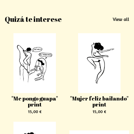
Quizá te interese
View all
"Me pongo guapa"
"Mujer feliz bailando"
print
print
15,00
€
15,00
€