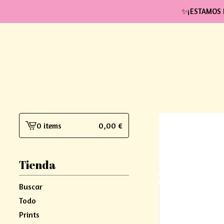
✨¡ESTAMOS 
0 items
0,00
€
View
cart
-
Tienda
Buscar
Todo
Prints