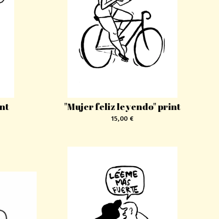
int
"Mujer feliz leyendo" print
15,00
€