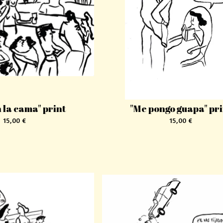
 la cama" print
"Me pongo guapa" pr
15,00
€
15,00
€