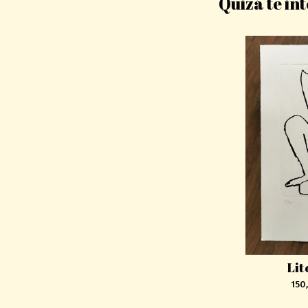
Quizá te in
Lit
150