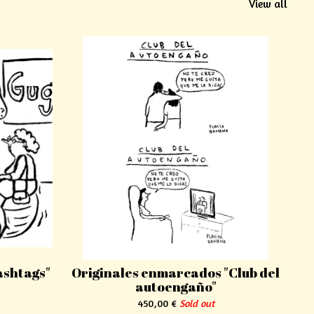
View all
ashtags"
Originales enmarcados "Club del
autoengaño"
450,00
€
Sold out