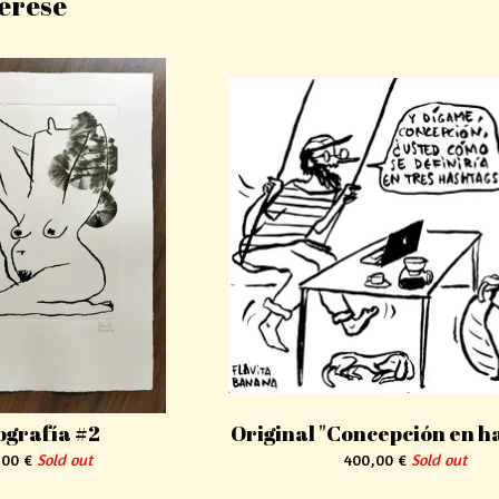
terese
ografía #2
Original "Concepción en h
,00
€
Sold out
400,00
€
Sold out