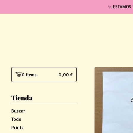
✨¡ESTAMOS 
0 items
0,00
€
View
cart
-
Tienda
Buscar
Todo
Prints