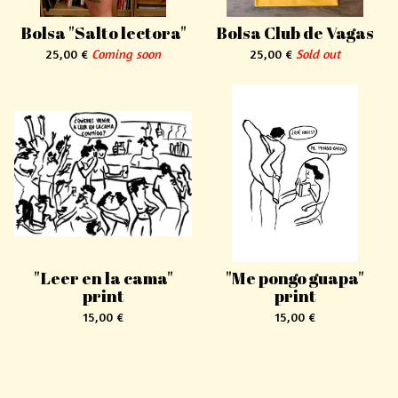
Bolsa "Salto lectora"
Bolsa Club de Vagas
25,00
€
Coming soon
25,00
€
Sold out
"Leer en la cama"
"Me pongo guapa"
print
print
15,00
€
15,00
€