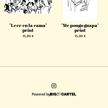
"Leer en la cama"
"Me pongo guapa"
print
print
15,00
€
15,00
€
Powered by