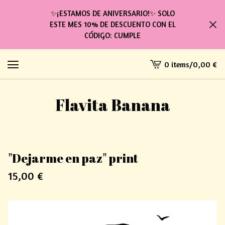
✨¡ESTAMOS DE ANIVERSARIO!✨ SOLO
ESTE MES 10% DE DESCUENTO CON EL
CÓDIGO: CUMPLE
0 items
/
0,00
€
View
cart
-
Flavita Banana
"Dejarme en paz" print
15,00
€