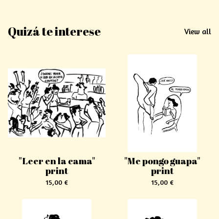
Quizá te interese
View all
"Leer en la cama"
"Me pongo guapa"
print
print
15,00
€
15,00
€