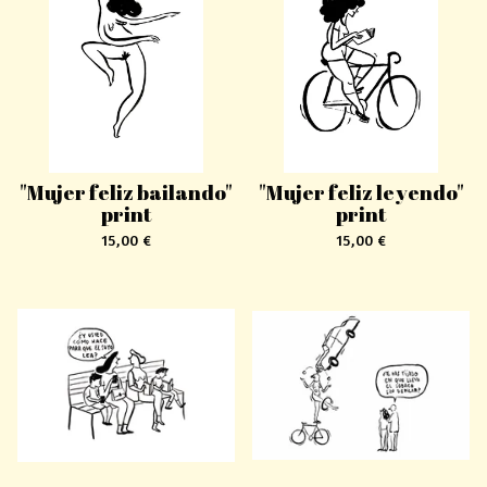
"Mujer feliz bailando"
"Mujer feliz leyendo"
print
print
15,00
€
15,00
€